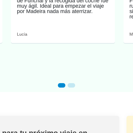
de Funchal y la recogida del coche fue
F
muy ágil. Ideal para empezar el viaje
r
por Madeira nada más aterrizar.
s
r
Lucía
M
 para tu próximo viaje en