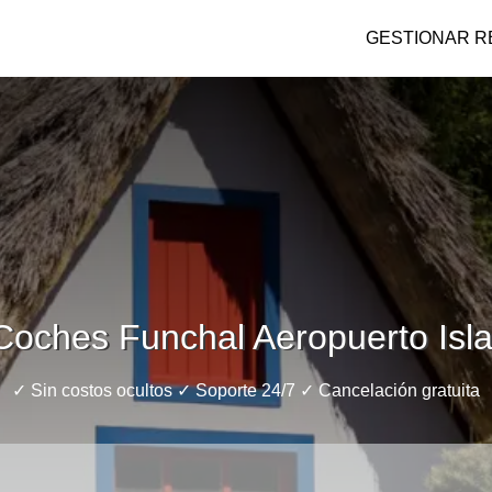
GESTIONAR R
 Coches Funchal Aeropuerto Isl
✓ Sin costos ocultos ✓ Soporte 24/7 ✓ Cancelación gratuita