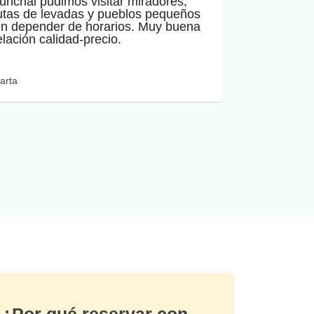
unchal pudimos visitar miradores,
sorpresas
utas de levadas y pueblos pequeños
perfecto p
in depender de horarios. Muy buena
montaña d
elación calidad-precio.
dudarlo.
arta
Javier
¿Por qué reservar con